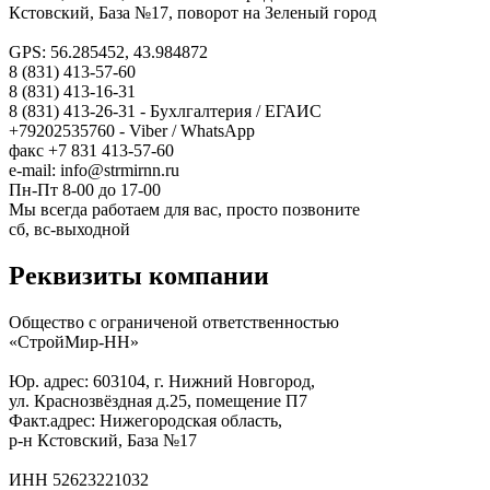
Кстовский, База №17, поворот на Зеленый город
GPS: 56.285452, 43.984872
8 (831) 413-57-60
8 (831) 413-16-31
8 (831) 413-26-31 - Бухлгалтерия / ЕГАИС
+79202535760 - Viber / WhatsApp
факс +7 831 413-57-60
e-mail: info@strmirnn.ru
Пн-Пт 8-00 до 17-00
Мы всегда работаем для вас, просто позвоните
сб, вс-выходной
Реквизиты компании
Общество с ограниченой ответственностью
«СтройМир-НН»
Юр. адрес: 603104, г. Нижний Новгород,
ул. Краснозвёздная д.25, помещение П7
Факт.адрес: Нижегородская область,
р-н Кстовский, База №17
ИНН 52623221032